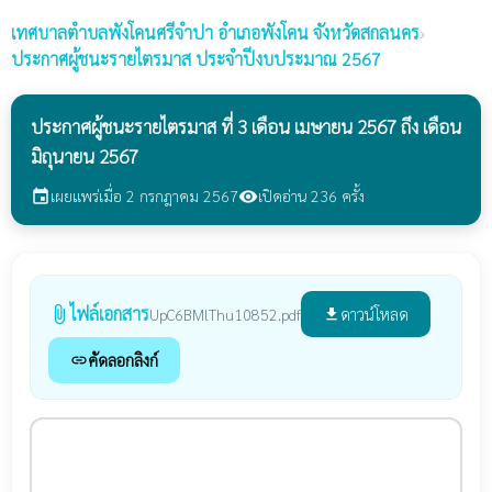
เทศบาลตำบลพังโคนศรีจำปา
อำเภอพังโคน จังหวัดสกลนคร
›
ประกาศผู้ชนะรายไตรมาส ประจำปีงบประมาณ 2567
ประกาศผู้ชนะรายไตรมาส ที่ 3 เดือน เมษายน 2567 ถึง เดือน
มิถุนายน 2567
เผยแพร่เมื่อ 2 กรกฎาคม 2567
เปิดอ่าน 236 ครั้ง
event
visibility
ไฟล์เอกสาร
attach_file
ดาวน์โหลด
UpC6BMlThu10852.pdf
file_download
คัดลอกลิงก์
link